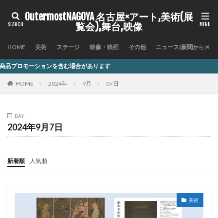
OutermostNAGOYA 名古屋×アート,美術(展
覧会),舞台,映像
HOME
美術
ステージ
映像・映画
その他
ニュース(新聞から)
を含む場合があります
HOME
2024年
9月
07日
DAY
2024年9月7日
新着順
人気順
美術