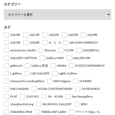
カテゴリー
タグ
2020年
2021年
2022年
2023年
2024年
2025年
2026年
A・C・S
AIN SOPH DISPATCH
anonymous studio
Barrack
FLOW
GALERIE hu:
GALLERY CAPTION
Gallery HAM
GALLERY IDF
gallery N
Gallery 芽楽
IAMAS
KYOTO EXPERIMENT
L gallery
LAD GALLERY
Lights Gallery
masayoshi suzuki gallery
MAT,Nagoya
N-MARK
NAO MASAKI
NODA CONTEMPORARY
ON READING
PLAT
Q SO-KO
SA・KURA
See Saw gallery
sharphardstrong
SHUMOKU GALLERY
SPAC
STANDING PINE
YEBISU ART LABO
アートラボあいち