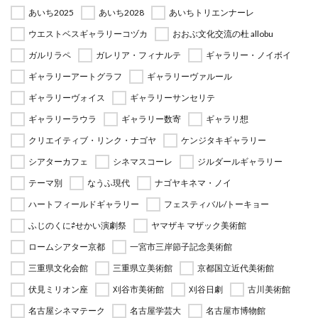
あいち2025
あいち2028
あいちトリエンナーレ
ウエストベスギャラリーコヅカ
おおぶ文化交流の杜 allobu
ガルリラペ
ガレリア・フィナルテ
ギャラリー・ノイボイ
ギャラリーアートグラフ
ギャラリーヴァルール
ギャラリーヴォイス
ギャラリーサンセリテ
ギャラリーラウラ
ギャラリー数寄
ギャラリ想
クリエイティブ・リンク・ナゴヤ
ケンジタキギャラリー
シアターカフェ
シネマスコーレ
ジルダールギャラリー
テーマ別
なうふ現代
ナゴヤキネマ・ノイ
ハートフィールドギャラリー
フェスティバル/トーキョー
ふじのくに⇄せかい演劇祭
ヤマザキ マザック美術館
ロームシアター京都
一宮市三岸節子記念美術館
三重県文化会館
三重県立美術館
京都国立近代美術館
伏見ミリオン座
刈谷市美術館
刈谷日劇
古川美術館
名古屋シネマテーク
名古屋学芸大
名古屋市博物館