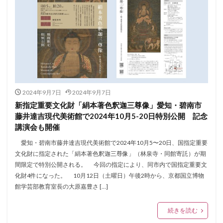
2024年9月7日
2024年9月7日
新指定重要文化財「絹本著色釈迦三尊像」愛知・碧南市
藤井達吉現代美術館で2024年10月5-20日特別公開 記念
講演会も開催
愛知・碧南市藤井達吉現代美術館で2024年10月5〜20日、国指定重要
文化財に指定された「絹本著色釈迦三尊像」（林泉寺・同館寄託）が期
間限定で特別公開される。 今回の指定により、同市内で国指定重要文
化財4件になった。 10月12日（土曜日）午後2時から、京都国立博物
館学芸部教育室長の大原嘉豊さ […]
続きを読む