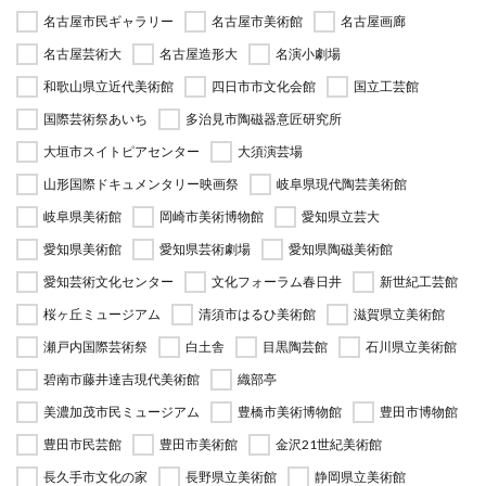
名古屋市民ギャラリー
名古屋市美術館
名古屋画廊
名古屋芸術大
名古屋造形大
名演小劇場
和歌山県立近代美術館
四日市市文化会館
国立工芸館
国際芸術祭あいち
多治見市陶磁器意匠研究所
大垣市スイトピアセンター
大須演芸場
山形国際ドキュメンタリー映画祭
岐阜県現代陶芸美術館
岐阜県美術館
岡崎市美術博物館
愛知県立芸大
愛知県美術館
愛知県芸術劇場
愛知県陶磁美術館
愛知芸術文化センター
文化フォーラム春日井
新世紀工芸館
桜ヶ丘ミュージアム
清須市はるひ美術館
滋賀県立美術館
瀬戸内国際芸術祭
白土舎
目黒陶芸館
石川県立美術館
碧南市藤井達吉現代美術館
織部亭
美濃加茂市民ミュージアム
豊橋市美術博物館
豊田市博物館
豊田市民芸館
豊田市美術館
金沢21世紀美術館
長久手市文化の家
長野県立美術館
静岡県立美術館