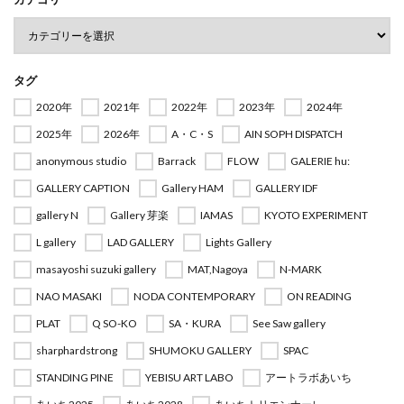
タグ
2020年
2021年
2022年
2023年
2024年
2025年
2026年
A・C・S
AIN SOPH DISPATCH
anonymous studio
Barrack
FLOW
GALERIE hu:
GALLERY CAPTION
Gallery HAM
GALLERY IDF
gallery N
Gallery 芽楽
IAMAS
KYOTO EXPERIMENT
L gallery
LAD GALLERY
Lights Gallery
masayoshi suzuki gallery
MAT,Nagoya
N-MARK
NAO MASAKI
NODA CONTEMPORARY
ON READING
PLAT
Q SO-KO
SA・KURA
See Saw gallery
sharphardstrong
SHUMOKU GALLERY
SPAC
STANDING PINE
YEBISU ART LABO
アートラボあいち