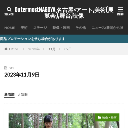
OutermostNAGOYA 名古屋×アート,美術(展
覧会),舞台,映像
HOME
美術
ステージ
映像・映画
その他
ニュース(新聞から)
を含む場合があります
HOME
2023年
11月
09日
DAY
2023年11月9日
新着順
人気順
映像・映画