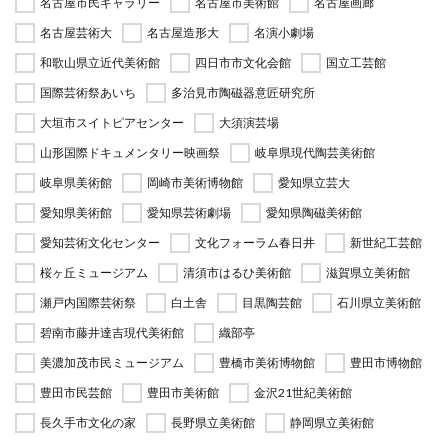
名古屋市民ギャラリー
名古屋市美術館
名古屋画廊
名古屋芸術大
名古屋造形大
名演小劇場
和歌山県立近代美術館
四日市市文化会館
国立工芸館
国際芸術祭あいち
多治見市陶磁器意匠研究所
大垣市スイトピアセンター
大須演芸場
山形国際ドキュメンタリー映画祭
岐阜県現代陶芸美術館
岐阜県美術館
岡崎市美術博物館
愛知県立芸大
愛知県美術館
愛知県芸術劇場
愛知県陶磁美術館
愛知芸術文化センター
文化フォーラム春日井
新世紀工芸館
桜ヶ丘ミュージアム
清須市はるひ美術館
滋賀県立美術館
瀬戸内国際芸術祭
白土舎
目黒陶芸館
石川県立美術館
碧南市藤井達吉現代美術館
織部亭
美濃加茂市民ミュージアム
豊橋市美術博物館
豊田市博物館
豊田市民芸館
豊田市美術館
金沢21世紀美術館
長久手市文化の家
長野県立美術館
静岡県立美術館