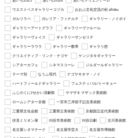
あいち2025
あいち2028
あいちトリエンナーレ
ウエストベスギャラリーコヅカ
おおぶ文化交流の杜 allobu
ガルリラペ
ガレリア・フィナルテ
ギャラリー・ノイボイ
ギャラリーアートグラフ
ギャラリーヴァルール
ギャラリーヴォイス
ギャラリーサンセリテ
ギャラリーラウラ
ギャラリー数寄
ギャラリ想
クリエイティブ・リンク・ナゴヤ
ケンジタキギャラリー
シアターカフェ
シネマスコーレ
ジルダールギャラリー
テーマ別
なうふ現代
ナゴヤキネマ・ノイ
ハートフィールドギャラリー
フェスティバル/トーキョー
ふじのくに⇄せかい演劇祭
ヤマザキ マザック美術館
ロームシアター京都
一宮市三岸節子記念美術館
三重県文化会館
三重県立美術館
京都国立近代美術館
伏見ミリオン座
刈谷市美術館
刈谷日劇
古川美術館
名古屋シネマテーク
名古屋学芸大
名古屋市博物館