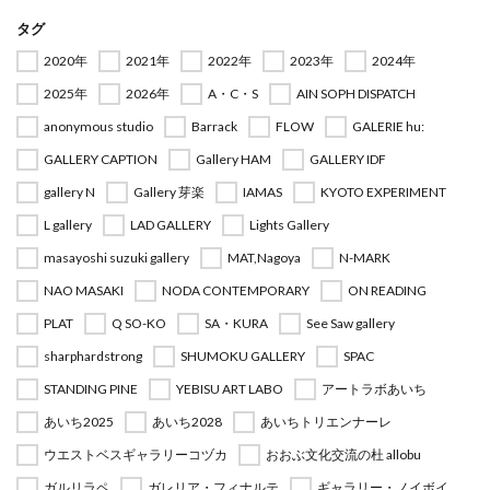
タグ
2020年
2021年
2022年
2023年
2024年
2025年
2026年
A・C・S
AIN SOPH DISPATCH
anonymous studio
Barrack
FLOW
GALERIE hu:
GALLERY CAPTION
Gallery HAM
GALLERY IDF
gallery N
Gallery 芽楽
IAMAS
KYOTO EXPERIMENT
L gallery
LAD GALLERY
Lights Gallery
masayoshi suzuki gallery
MAT,Nagoya
N-MARK
NAO MASAKI
NODA CONTEMPORARY
ON READING
PLAT
Q SO-KO
SA・KURA
See Saw gallery
sharphardstrong
SHUMOKU GALLERY
SPAC
STANDING PINE
YEBISU ART LABO
アートラボあいち
あいち2025
あいち2028
あいちトリエンナーレ
ウエストベスギャラリーコヅカ
おおぶ文化交流の杜 allobu
ガルリラペ
ガレリア・フィナルテ
ギャラリー・ノイボイ