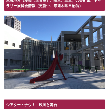
東海地方（愛知〔名古屋〕、岐阜、三重）の美術館、ギャ
ラリー展覧会情報（更新中、毎週木曜日配信）
シアター・ナウ！ 映画と舞台