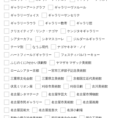
ギャラリーアートグラフ
ギャラリーヴァルール
ギャラリーヴォイス
ギャラリーサンセリテ
ギャラリーラウラ
ギャラリー数寄
ギャラリ想
クリエイティブ・リンク・ナゴヤ
ケンジタキギャラリー
シアターカフェ
シネマスコーレ
ジルダールギャラリー
テーマ別
なうふ現代
ナゴヤキネマ・ノイ
ハートフィールドギャラリー
フェスティバル/トーキョー
ふじのくに⇄せかい演劇祭
ヤマザキ マザック美術館
ロームシアター京都
一宮市三岸節子記念美術館
三重県文化会館
三重県立美術館
京都国立近代美術館
伏見ミリオン座
刈谷市美術館
刈谷日劇
古川美術館
名古屋シネマテーク
名古屋学芸大
名古屋市博物館
名古屋市民ギャラリー
名古屋市美術館
名古屋画廊
名古屋芸術大
名古屋造形大
名演小劇場
和歌山県立近代美術館
四日市市文化会館
国立工芸館