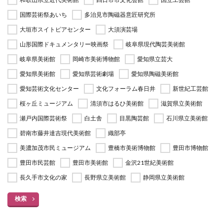
国際芸術祭あいち
多治見市陶磁器意匠研究所
大垣市スイトピアセンター
大須演芸場
山形国際ドキュメンタリー映画祭
岐阜県現代陶芸美術館
岐阜県美術館
岡崎市美術博物館
愛知県立芸大
愛知県美術館
愛知県芸術劇場
愛知県陶磁美術館
愛知芸術文化センター
文化フォーラム春日井
新世紀工芸館
桜ヶ丘ミュージアム
清須市はるひ美術館
滋賀県立美術館
瀬戸内国際芸術祭
白土舎
目黒陶芸館
石川県立美術館
碧南市藤井達吉現代美術館
織部亭
美濃加茂市民ミュージアム
豊橋市美術博物館
豊田市博物館
豊田市民芸館
豊田市美術館
金沢21世紀美術館
長久手市文化の家
長野県立美術館
静岡県立美術館
検索