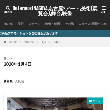
OutermostNAGOYA 名古屋×アート,美術(展
覧会),舞台,映像
HOME
美術
ステージ
映像・映画
その他
ニュース(新聞から)
ンを含む場合があります
HOME
2020年
1月
04日
DAY
2020年1月4日
新着順
人気順
コラム