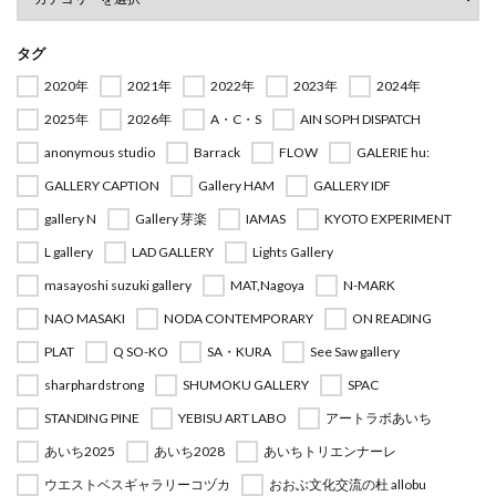
タグ
2020年
2021年
2022年
2023年
2024年
2025年
2026年
A・C・S
AIN SOPH DISPATCH
anonymous studio
Barrack
FLOW
GALERIE hu:
GALLERY CAPTION
Gallery HAM
GALLERY IDF
gallery N
Gallery 芽楽
IAMAS
KYOTO EXPERIMENT
L gallery
LAD GALLERY
Lights Gallery
masayoshi suzuki gallery
MAT,Nagoya
N-MARK
NAO MASAKI
NODA CONTEMPORARY
ON READING
PLAT
Q SO-KO
SA・KURA
See Saw gallery
sharphardstrong
SHUMOKU GALLERY
SPAC
STANDING PINE
YEBISU ART LABO
アートラボあいち
あいち2025
あいち2028
あいちトリエンナーレ
ウエストベスギャラリーコヅカ
おおぶ文化交流の杜 allobu