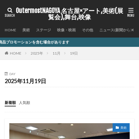
OutermostNAGOYA 名古屋×アート,美術(展
覧会),舞台,映像
HOME
美術
ステージ
映像・映画
その他
ニュース(新聞から)
を含む場合があります
HOME
2025年
11月
19日
DAY
2025年11月19日
新着順
人気順
美術