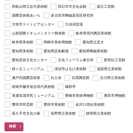
和歌山県立近代美術館
四日市市文化会館
国立工芸館
国際芸術祭あいち
多治見市陶磁器意匠研究所
大垣市スイトピアセンター
大須演芸場
山形国際ドキュメンタリー映画祭
岐阜県現代陶芸美術館
岐阜県美術館
岡崎市美術博物館
愛知県立芸大
愛知県美術館
愛知県芸術劇場
愛知県陶磁美術館
愛知芸術文化センター
文化フォーラム春日井
新世紀工芸館
桜ヶ丘ミュージアム
清須市はるひ美術館
滋賀県立美術館
瀬戸内国際芸術祭
白土舎
目黒陶芸館
石川県立美術館
碧南市藤井達吉現代美術館
織部亭
美濃加茂市民ミュージアム
豊橋市美術博物館
豊田市博物館
豊田市民芸館
豊田市美術館
金沢21世紀美術館
長久手市文化の家
長野県立美術館
静岡県立美術館
検索