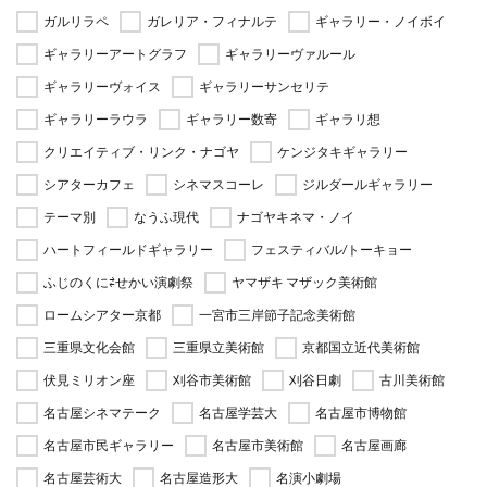
ガルリラペ
ガレリア・フィナルテ
ギャラリー・ノイボイ
ギャラリーアートグラフ
ギャラリーヴァルール
ギャラリーヴォイス
ギャラリーサンセリテ
ギャラリーラウラ
ギャラリー数寄
ギャラリ想
クリエイティブ・リンク・ナゴヤ
ケンジタキギャラリー
シアターカフェ
シネマスコーレ
ジルダールギャラリー
テーマ別
なうふ現代
ナゴヤキネマ・ノイ
ハートフィールドギャラリー
フェスティバル/トーキョー
ふじのくに⇄せかい演劇祭
ヤマザキ マザック美術館
ロームシアター京都
一宮市三岸節子記念美術館
三重県文化会館
三重県立美術館
京都国立近代美術館
伏見ミリオン座
刈谷市美術館
刈谷日劇
古川美術館
名古屋シネマテーク
名古屋学芸大
名古屋市博物館
名古屋市民ギャラリー
名古屋市美術館
名古屋画廊
名古屋芸術大
名古屋造形大
名演小劇場