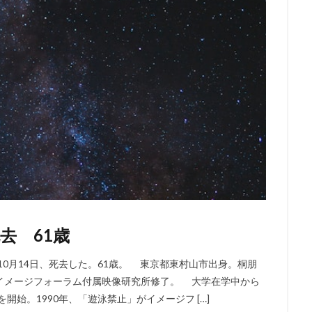
去 61歳
10月14日、死去した。61歳。 東京都東村山市出身。桐朋
イメージフォーラム付属映像研究所修了。 大学在学中から
開始。1990年、「遊泳禁止」がイメージフ […]