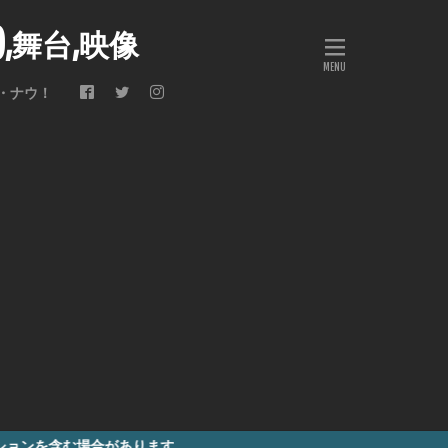
会),舞台,映像
・ナウ！
合があります