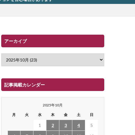
アーカイブ
記事掲載カレンダー
2025年10月
月
火
水
木
金
土
日
1
2
3
4
5