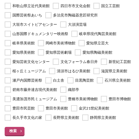
和歌山県立近代美術館
四日市市文化会館
国立工芸館
国際芸術祭あいち
多治見市陶磁器意匠研究所
大垣市スイトピアセンター
大須演芸場
山形国際ドキュメンタリー映画祭
岐阜県現代陶芸美術館
岐阜県美術館
岡崎市美術博物館
愛知県立芸大
愛知県美術館
愛知県芸術劇場
愛知県陶磁美術館
愛知芸術文化センター
文化フォーラム春日井
新世紀工芸館
桜ヶ丘ミュージアム
清須市はるひ美術館
滋賀県立美術館
瀬戸内国際芸術祭
白土舎
目黒陶芸館
石川県立美術館
碧南市藤井達吉現代美術館
織部亭
美濃加茂市民ミュージアム
豊橋市美術博物館
豊田市博物館
豊田市民芸館
豊田市美術館
金沢21世紀美術館
長久手市文化の家
長野県立美術館
静岡県立美術館
検索