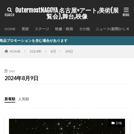
OutermostNAGOYA 名古屋×アート,美術(展
覧会),舞台,映像
HOME
美術
ステージ
映像・映画
その他
ニュース(新聞から)
含む場合があります
HOME
2024年
8月
09日
DAY
2024年8月9日
新着順
人気順
訃報