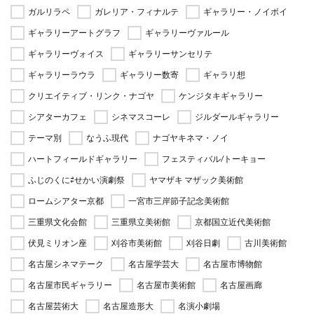
ガルリラペ
ガレリア・フィナルテ
ギャラリー・ノイボイ
ギャラリーアートグラフ
ギャラリーヴァルール
ギャラリーヴォイス
ギャラリーサンセリテ
ギャラリーラウラ
ギャラリー数寄
ギャラリ想
クリエイティブ・リンク・ナゴヤ
ケンジタキギャラリー
シアターカフェ
シネマスコーレ
ジルダールギャラリー
テーマ別
なうふ現代
ナゴヤキネマ・ノイ
ハートフィールドギャラリー
フェスティバル/トーキョー
ふじのくに⇄せかい演劇祭
ヤマザキ マザック美術館
ロームシアター京都
一宮市三岸節子記念美術館
三重県文化会館
三重県立美術館
京都国立近代美術館
伏見ミリオン座
刈谷市美術館
刈谷日劇
古川美術館
名古屋シネマテーク
名古屋学芸大
名古屋市博物館
名古屋市民ギャラリー
名古屋市美術館
名古屋画廊
名古屋芸術大
名古屋造形大
名演小劇場