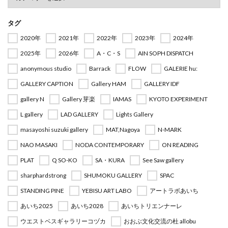
タグ
2020年
2021年
2022年
2023年
2024年
2025年
2026年
A・C・S
AIN SOPH DISPATCH
anonymous studio
Barrack
FLOW
GALERIE hu:
GALLERY CAPTION
Gallery HAM
GALLERY IDF
gallery N
Gallery 芽楽
IAMAS
KYOTO EXPERIMENT
L gallery
LAD GALLERY
Lights Gallery
masayoshi suzuki gallery
MAT,Nagoya
N-MARK
NAO MASAKI
NODA CONTEMPORARY
ON READING
PLAT
Q SO-KO
SA・KURA
See Saw gallery
sharphardstrong
SHUMOKU GALLERY
SPAC
STANDING PINE
YEBISU ART LABO
アートラボあいち
あいち2025
あいち2028
あいちトリエンナーレ
ウエストベスギャラリーコヅカ
おおぶ文化交流の杜 allobu