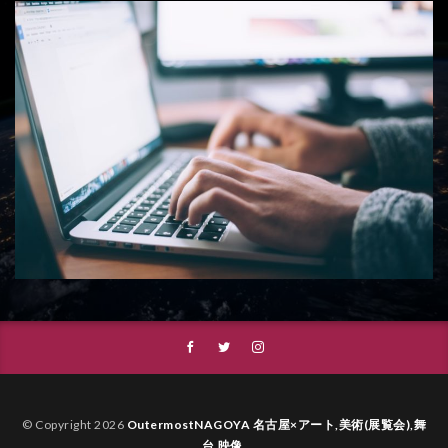
© Copyright 2026
OutermostNAGOYA 名古屋×アート,美術(展覧会),舞
台,映像
.