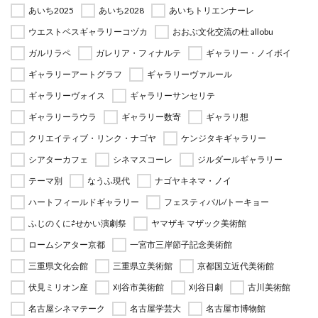
あいち2025
あいち2028
あいちトリエンナーレ
ウエストベスギャラリーコヅカ
おおぶ文化交流の杜 allobu
ガルリラペ
ガレリア・フィナルテ
ギャラリー・ノイボイ
ギャラリーアートグラフ
ギャラリーヴァルール
ギャラリーヴォイス
ギャラリーサンセリテ
ギャラリーラウラ
ギャラリー数寄
ギャラリ想
クリエイティブ・リンク・ナゴヤ
ケンジタキギャラリー
シアターカフェ
シネマスコーレ
ジルダールギャラリー
テーマ別
なうふ現代
ナゴヤキネマ・ノイ
ハートフィールドギャラリー
フェスティバル/トーキョー
ふじのくに⇄せかい演劇祭
ヤマザキ マザック美術館
ロームシアター京都
一宮市三岸節子記念美術館
三重県文化会館
三重県立美術館
京都国立近代美術館
伏見ミリオン座
刈谷市美術館
刈谷日劇
古川美術館
名古屋シネマテーク
名古屋学芸大
名古屋市博物館