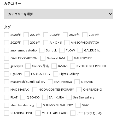
カテゴリー
タグ
2020年
2021年
2022年
2023年
2024年
2025年
2026年
A・C・S
AIN SOPH DISPATCH
anonymous studio
Barrack
FLOW
GALERIE hu:
GALLERY CAPTION
Gallery HAM
GALLERY IDF
gallery N
Gallery 芽楽
IAMAS
KYOTO EXPERIMENT
L gallery
LAD GALLERY
Lights Gallery
masayoshi suzuki gallery
MAT,Nagoya
N-MARK
NAO MASAKI
NODA CONTEMPORARY
ON READING
PLAT
Q SO-KO
SA・KURA
See Saw gallery
sharphardstrong
SHUMOKU GALLERY
SPAC
STANDING PINE
YEBISU ART LABO
アートラボあいち