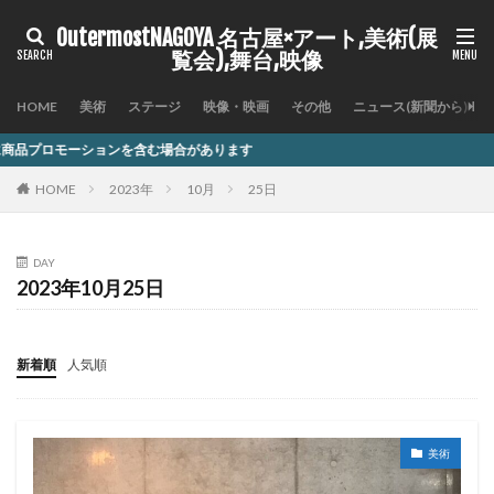
OutermostNAGOYA 名古屋×アート,美術(展
覧会),舞台,映像
HOME
美術
ステージ
映像・映画
その他
ニュース(新聞から)
を含む場合があります
HOME
2023年
10月
25日
DAY
2023年10月25日
新着順
人気順
美術