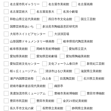
名古屋市民ギャラリー
名古屋市美術館
名古屋画廊
名古屋芸術大
名古屋造形大
名演小劇場
和歌山県立近代美術館
四日市市文化会館
国立工芸館
国際芸術祭あいち
多治見市陶磁器意匠研究所
大垣市スイトピアセンター
大須演芸場
山形国際ドキュメンタリー映画祭
岐阜県現代陶芸美術館
岐阜県美術館
岡崎市美術博物館
愛知県立芸大
愛知県美術館
愛知県芸術劇場
愛知県陶磁美術館
愛知芸術文化センター
文化フォーラム春日井
新世紀工芸館
桜ヶ丘ミュージアム
清須市はるひ美術館
滋賀県立美術館
瀬戸内国際芸術祭
白土舎
目黒陶芸館
石川県立美術館
碧南市藤井達吉現代美術館
織部亭
美濃加茂市民ミュージアム
豊橋市美術博物館
豊田市博物館
豊田市民芸館
豊田市美術館
金沢21世紀美術館
長久手市文化の家
長野県立美術館
静岡県立美術館