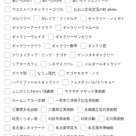
あいち2025
あいち2028
あいちトリエンナーレ
ウエストベスギャラリーコヅカ
おおぶ文化交流の杜 allobu
ガルリラペ
ガレリア・フィナルテ
ギャラリー・ノイボイ
ギャラリーアートグラフ
ギャラリーヴァルール
ギャラリーヴォイス
ギャラリーサンセリテ
ギャラリーラウラ
ギャラリー数寄
ギャラリ想
クリエイティブ・リンク・ナゴヤ
ケンジタキギャラリー
シアターカフェ
シネマスコーレ
ジルダールギャラリー
テーマ別
なうふ現代
ナゴヤキネマ・ノイ
ハートフィールドギャラリー
フェスティバル/トーキョー
ふじのくに⇄せかい演劇祭
ヤマザキ マザック美術館
ロームシアター京都
一宮市三岸節子記念美術館
三重県文化会館
三重県立美術館
京都国立近代美術館
伏見ミリオン座
刈谷市美術館
刈谷日劇
古川美術館
名古屋シネマテーク
名古屋学芸大
名古屋市博物館