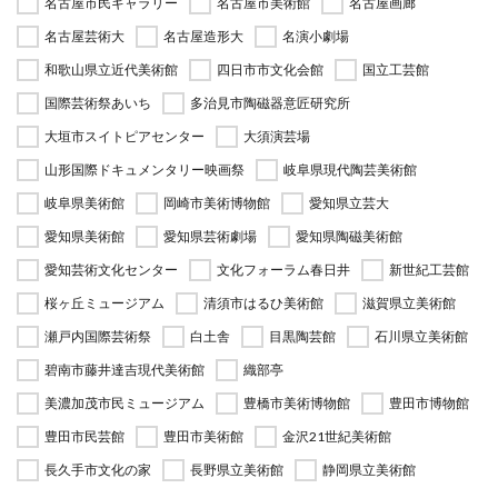
名古屋市民ギャラリー
名古屋市美術館
名古屋画廊
名古屋芸術大
名古屋造形大
名演小劇場
和歌山県立近代美術館
四日市市文化会館
国立工芸館
国際芸術祭あいち
多治見市陶磁器意匠研究所
大垣市スイトピアセンター
大須演芸場
山形国際ドキュメンタリー映画祭
岐阜県現代陶芸美術館
岐阜県美術館
岡崎市美術博物館
愛知県立芸大
愛知県美術館
愛知県芸術劇場
愛知県陶磁美術館
愛知芸術文化センター
文化フォーラム春日井
新世紀工芸館
桜ヶ丘ミュージアム
清須市はるひ美術館
滋賀県立美術館
瀬戸内国際芸術祭
白土舎
目黒陶芸館
石川県立美術館
碧南市藤井達吉現代美術館
織部亭
美濃加茂市民ミュージアム
豊橋市美術博物館
豊田市博物館
豊田市民芸館
豊田市美術館
金沢21世紀美術館
長久手市文化の家
長野県立美術館
静岡県立美術館